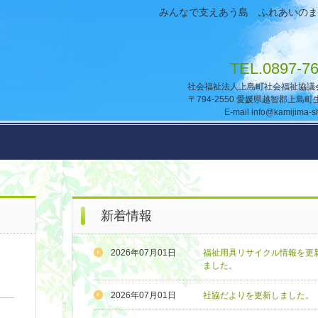
みんなで支えあう島 ふれあいのま
TEL.0897-76
社会福祉法人上島町社会福
〒794-2550 愛媛県越智郡上島町生
E-mail info@kamijima-sh
新着情報
2026年07月01日
福祉用具リサイクル情報を更
ました。
2026年07月01日
社協だよりを更新しました。