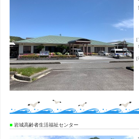
愛
電
0
F
［
生
［
■
岩城高齢者生活福祉センター