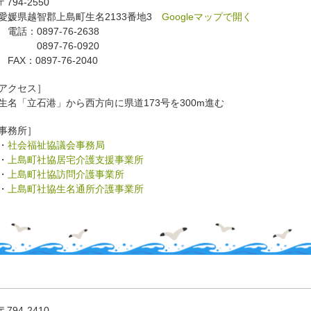
〒794-2550
媛県越智郡上島町生名2133番地3
Googleマップで開く
話：0897-76-2638
897-76-0920
AX：0897-76-2040
アクセス］
名「立石港」から西方向に県道173号を300m進む
事務所］
・
社会福祉協議会事務局
・
上島町社協居宅介護支援事業所
・
上島町社協訪問介護事業所
・
上島町社協生名通所介護事業所
〒794-2410