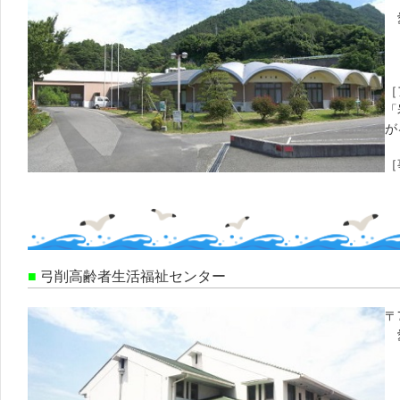
愛
F
［
「
が
［
■
弓削高齢者生活福祉センター
〒7
愛
電
F